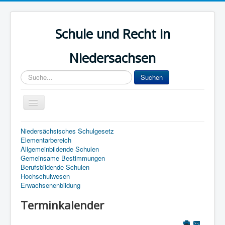
Schule und Recht in
Niedersachsen
Sucheingabe
Suchen
Navigation
an/aus
Start
Niedersächsisches Schulgesetz
Elementarbereich
Lehrer
Allgemeinbildende Schulen
Gemeinsame Bestimmungen
Dienstrecht
Berufsbildende Schulen
Hochschulwesen
Elternrecht
Erwachsenenbildung
Kinder- und Jugendhilfe
Terminkalender
Archiv