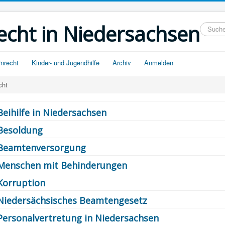
echt in Niedersachsen
Suchein
rnrecht
Kinder- und Jugendhilfe
Archiv
Anmelden
cht
Beihilfe in Niedersachsen
Besoldung
Beamtenversorgung
Menschen mit Behinderungen
Korruption
Niedersächsisches Beamtengesetz
Personalvertretung in Niedersachsen