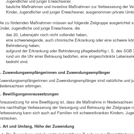
Jugendlicher und junger Erwachsener,
bauliche Maßnahmen und investive Maßnahmen zur Verbesserung der Ver
Kinder, Jugendlicher und junger Erwachsener, ausgenommen private Um
Die zu fördernden Maßnahmen müssen auf folgende Zielgruppe ausgerichtet s
Kinder, Jugendliche und junge Erwachsene, die
das 20. Lebensjahr noch nicht vollendet haben,
eine schwerwiegende, auch chronische Erkrankung oder eine schwere körpe
Behinderung haben,
aufgrund der Erkrankung oder Behinderung pflegebedürftig i. S. des SGB 
rund um die Uhr einer Betreuung bedürfen, eine eingeschränkte Lebenser
bedroht sind.
3. Zuwendungsempfängerinnen und Zuwendungsempfänger
Zuwendungsempfängerinnen und Zuwendungsempfänger sind natürliche und juri
Niedersachsen erbringen.
4. Bewilligungsvoraussetzungen
Voraussetzung für eine Bewilligung ist, dass die Maßnahme in Niedersachse
eine nachhaltige Verbesserung der Versorgung und Betreuung der Zielgruppe n
Verbesserung kann sich auch auf Familien mit schwerstkranken Kindern, Jug
rstrecken.
5. Art und Umfang, Höhe der Zuwendung