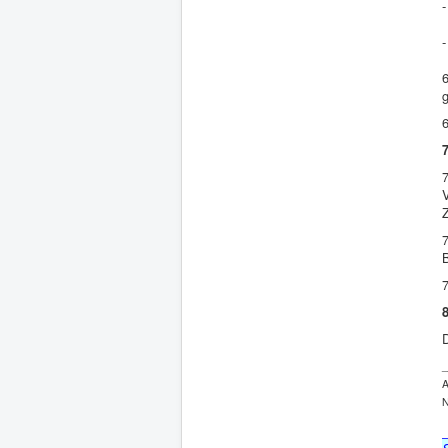
-
-
7
B
D
_
A
N