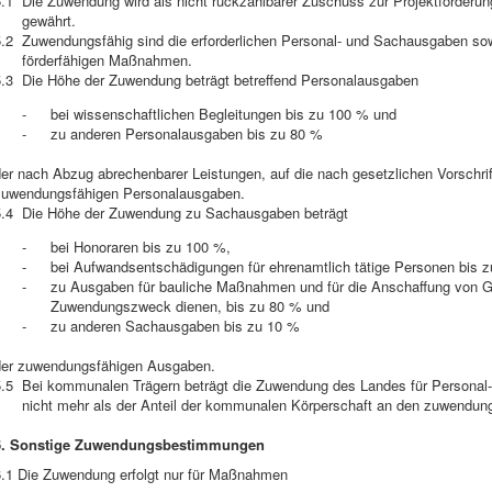
.1
Die Zuwendung wird als nicht rückzahlbarer Zuschuss zur Projektförderung
gewährt.
.2
Zuwendungsfähig sind die erforderlichen Personal- und Sachausgaben sow
förderfähigen Maßnahmen.
.3
Die Höhe der Zuwendung beträgt betreffend Personalausgaben
-
bei wissenschaftlichen Begleitungen bis zu 100 % und
-
zu anderen Personalausgaben bis zu 80 %
er nach Abzug abrechenbarer Leistungen, auf die nach gesetzlichen Vorschrif
zuwendungsfähigen Personalausgaben.
.4
Die Höhe der Zuwendung zu Sachausgaben beträgt
-
bei Honoraren bis zu 100 %,
-
bei Aufwandsentschädigungen für ehrenamtlich tätige Personen bis 
-
zu Ausgaben für bauliche Maßnahmen und für die Anschaffung von G
Zuwendungszweck dienen, bis zu 80 % und
-
zu anderen Sachausgaben bis zu 10 %
der zuwendungsfähigen Ausgaben.
.5
Bei kommunalen Trägern beträgt die Zuwendung des Landes für Personal-
nicht mehr als der Anteil der kommunalen Körperschaft an den zuwendu
6. Sonstige Zuwendungsbestimmungen
6.1 Die Zuwendung erfolgt nur für Maßnahmen