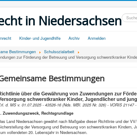
echt in Niedersachsen
Suchein
rnrecht
Kinder- und Jugendhilfe
Archiv
Anmelden
same Bestimmungen
Schulsozialarbeit
endungen zur Förderung der Betreuung und Versorgung schwerstkranker Kinde
Gemeinsame Bestimmungen
Richtlinie über die Gewährung von Zuwendungen zur Förd
Versorgung schwerstkranker Kinder, Jugendlicher und jun
rl. d. MS v. 01.07.2025 - 43526-16 (Nds. MBl. 2025 Nr. 326) - VORIS 21147 -
1. Zuwendungszweck, Rechtsgrundlage
Das Land Niedersachsen gewährt nach Maßgabe dieser Richtlinie und der VV
Sicherstellung der Versorgung und Betreuung von schwerstkranken Kindern, 
zum vollendeten 20. Lebensjahr in Niedersachsen.