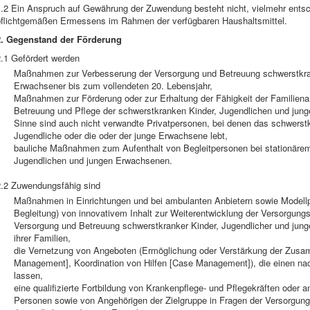
1.2 Ein Anspruch auf Gewährung der Zuwendung besteht nicht, vielmehr entsc
pflichtgemäßen Ermessens im Rahmen der verfügbaren Haushaltsmittel.
2. Gegenstand der Förderung
2.1 Gefördert werden
Maßnahmen zur Verbesserung der Versorgung und Betreuung schwerstkran
Erwachsener bis zum vollendeten 20. Lebensjahr,
Maßnahmen zur Förderung oder zur Erhaltung der Fähigkeit der Familiena
Betreuung und Pflege der schwerstkranken Kinder, Jugendlichen und jun
Sinne sind auch nicht verwandte Privatpersonen, bei denen das schwerst
Jugendliche oder die oder der junge Erwachsene lebt,
bauliche Maßnahmen zum Aufenthalt von Begleitpersonen bei stationärem
Jugendlichen und jungen Erwachsenen.
2.2 Zuwendungsfähig sind
Maßnahmen in Einrichtungen und bei ambulanten Anbietern sowie Modellpro
Begleitung) von innovativem Inhalt zur Weiterentwicklung der Versorgung
Versorgung und Betreuung schwerstkranker Kinder, Jugendlicher und jung
ihrer Familien,
die Vernetzung von Angeboten (Ermöglichung oder Verstärkung der Zusamm
Management], Koordination von Hilfen [Case Management]), die einen na
lassen,
eine qualifizierte Fortbildung von Krankenpflege- und Pflegekräften oder an
Personen sowie von Angehörigen der Zielgruppe in Fragen der Versorgung