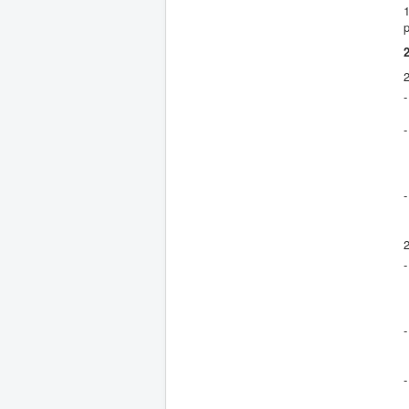
-
-
-
-
-
-