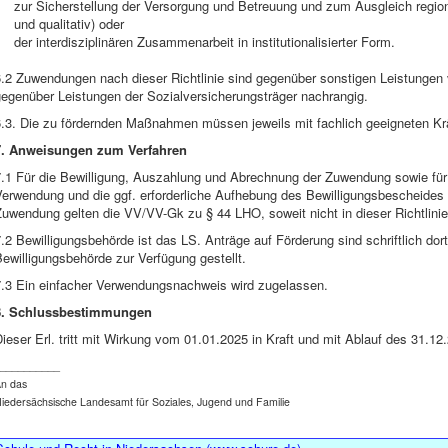
zur Sicherstellung der Versorgung und Betreuung und zum Ausgleich region
und qualitativ) oder
der interdisziplinären Zusammenarbeit in institutionalisierter Form.
6.2 Zuwendungen nach dieser Richtlinie sind gegenüber sonstigen Leistung
gegenüber Leistungen der Sozialversicherungsträger nachrangig.
6.3. Die zu fördernden Maßnahmen müssen jeweils mit fachlich geeigneten Kr
7. Anweisungen zum Verfahren
7.1 Für die Bewilligung, Auszahlung und Abrechnung der Zuwendung sowie für
Verwendung und die ggf. erforderliche Aufhebung des Bewilligungsbescheides
Zuwendung gelten die VV/VV-Gk zu § 44 LHO, soweit nicht in dieser Richtlin
.2 Bewilligungsbehörde ist das LS. Anträge auf Förderung sind schriftlich dor
ewilligungsbehörde zur Verfügung gestellt.
7.3 Ein einfacher Verwendungsnachweis wird zugelassen.
8. Schlussbestimmungen
ieser Erl. tritt mit Wirkung vom 01.01.2025 in Kraft und mit Ablauf des 31.12
__________
n das
iedersächsische Landesamt für Soziales, Jugend und Familie