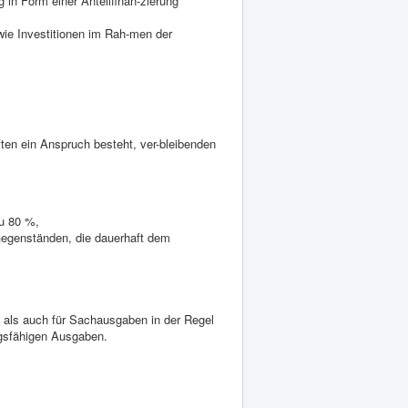
 in Form einer Anteilfinan-zierung
ie Investitionen im Rah-men der
ten ein Anspruch besteht, ver-bleibenden
zu 80 %,
egenständen, die dauerhaft dem
 als auch für Sachausgaben in der Regel
ngsfähigen Ausgaben.